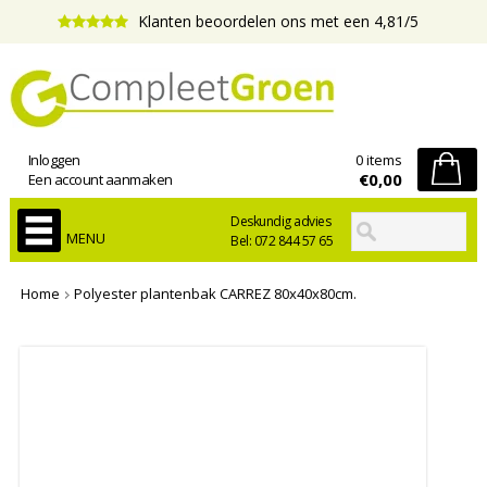
Klanten beoordelen ons met een 4,81/5
Inloggen
0 items
€0,00
Een account aanmaken
Deskundig advies
MENU
Bel: 072 844 57 65
Home
Polyester plantenbak CARREZ 80x40x80cm.