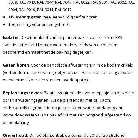
7039, RAL 7043, RAL 7044, RAL 7047, RAL 8022, RAL 9001, RAL 9002, RAL
9004, RAL 9010, RAL 9011, RAL 9017.
Afwateringsgaten: nee, eenvoudig zelf te boren.
Toepassing: voor buiten gebruik.
Isolatie:
De binnenkant van de plantenbak is voorzien van EPS
isolatiemateriaal. Hiermee worden de wortels van de planten
beschermd en maakt het de bak nog degelijker!
Gaten boren:
voor de benodigde afwatering zijn in de bodem cirkels
(verbonden met een watergoot) voorzien. Hierin kunt u een gat boren
en eventueel voorzien van een overlooppijpje.
Beplantingsadvies:
Plaats eventueel de overlooppijpjes in de zelf te
boren afwateringsgaten. Vul de plantenbak met ca. 10 cm.
hydrokorrels of grind. Hierop plaatst u een waterdoorlatend anti-
worteldoek waarna u de bak afvult met een potgrond, afgestemd op
de beplanting.
Onderhoud:
Om de plantenbak de komende 50 jaar zo stralend