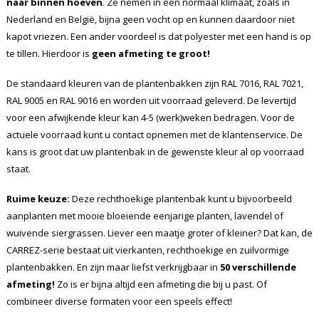
naar binnen hoeven
. Ze nemen in een normaal klimaat, zoals in
Nederland en België, bijna geen vocht op en kunnen daardoor niet
kapot vriezen. Een ander voordeel is dat polyester met een hand is op
te tillen. Hierdoor is
geen afmeting te groot!
De standaard kleuren van de plantenbakken zijn RAL 7016, RAL 7021,
RAL 9005 en RAL 9016 en worden uit voorraad geleverd. De levertijd
voor een afwijkende kleur kan 4-5 (werk)weken bedragen. Voor de
actuele voorraad kunt u contact opnemen met de klantenservice. De
kans is groot dat uw plantenbak in de gewenste kleur al op voorraad
staat.
Ruime keuze:
Deze rechthoekige plantenbak kunt u bijvoorbeeld
aanplanten met mooie bloeiende eenjarige planten, lavendel of
wuivende siergrassen. Liever een maatje groter of kleiner? Dat kan, de
CARREZ-serie bestaat uit vierkanten, rechthoekige en zuilvormige
plantenbakken. En zijn maar liefst verkrijgbaar in
50 verschillende
afmeting!
Zo is er bijna altijd een afmeting die bij u past. Of
combineer diverse formaten voor een speels effect!