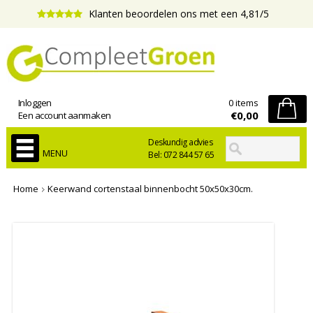
Klanten beoordelen ons met een 4,81/5
Inloggen
0 items
€0,00
Een account aanmaken
Deskundig advies
MENU
Bel: 072 844 57 65
Home
Keerwand cortenstaal binnenbocht 50x50x30cm.