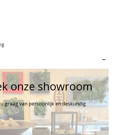
ng
–
ek onze showroom
 u graag van persoonlijk en deskundig