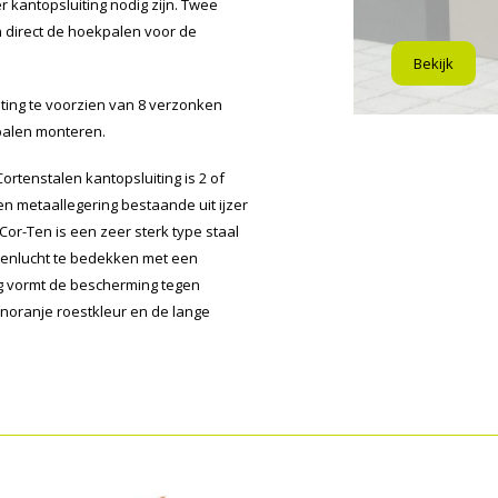
r kantopsluiting nodig zijn. Twee
 direct de hoekpalen voor de
Bekijk
iting te voorzien van 8 verzonken
tpalen monteren.
ortenstalen kantopsluiting is 2 of
en metaallegering bestaande uit ijzer
Cor-Ten is een zeer sterk type staal
uitenlucht te bedekken met een
ag vormt de bescherming tegen
inoranje roestkleur en de lange