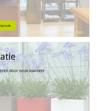
fspraak
atie
reren door onze klanten!