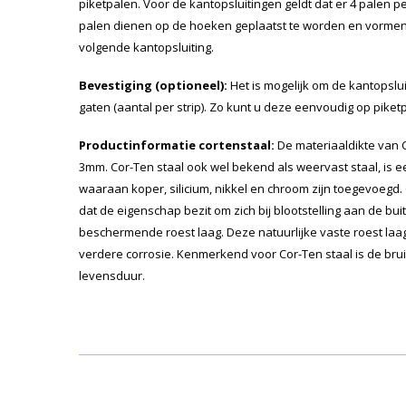
piketpalen. Voor de kantopsluitingen geldt dat er 4 palen pe
palen dienen op de hoeken geplaatst te worden en vormen
volgende kantopsluiting.
Bevestiging (optioneel):
Het is mogelijk om de kantopslu
gaten (aantal per strip). Zo kunt u deze eenvoudig op pike
Productinformatie cortenstaal:
De materiaaldikte van C
3mm. Cor-Ten staal ook wel bekend als weervast staal, is e
waaraan koper, silicium, nikkel en chroom zijn toegevoegd. 
dat de eigenschap bezit om zich bij blootstelling aan de b
beschermende roest laag. Deze natuurlijke vaste roest la
verdere corrosie. Kenmerkend voor Cor-Ten staal is de bru
levensduur.