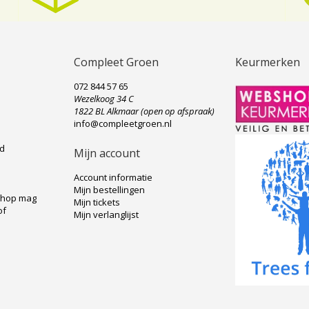
Compleet Groen
Keurmerken
072 844 57 65
Wezelkoog 34 C
e
1822 BL Alkmaar (open op afspraak)
info@compleetgroen.nl
ad
Mijn account
Account informatie
Mijn bestellingen
shop mag
Mijn tickets
of
Mijn verlanglijst