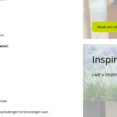
Maak een a
or.
ezet:
Inspir
Laat u inspi
baar.
opsluitingen te bevestigen aan