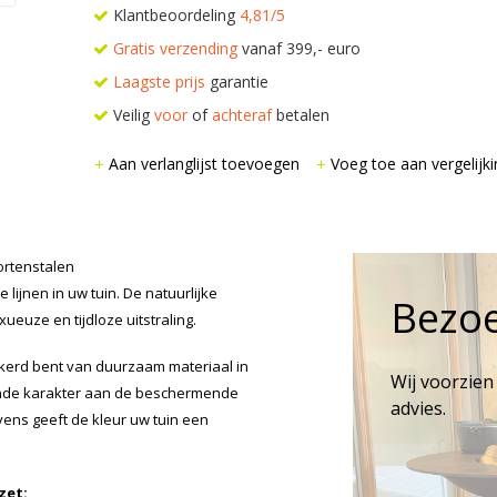
Klantbeoordeling
4,81/5
Gratis verzending
vanaf 399,- euro
Laagste prijs
garantie
Veilig
voor
of
achteraf
betalen
Aan verlanglijst toevoegen
Voeg toe aan vergelijki
ortenstalen
lijnen in uw tuin. De natuurlijke
Bezo
euze en tijdloze uitstraling.
kerd bent van duurzaam materiaal in
Wij voorzien
kende karakter aan de beschermende
advies.
vens geeft de kleur uw tuin een
zet: