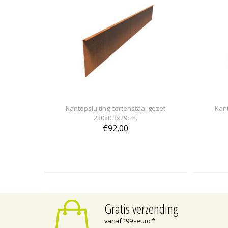
Kantopsluiting cortenstaal gezet
Kant
230x0,3x29cm.
€92,00
Gratis verzending
vanaf 199,- euro *