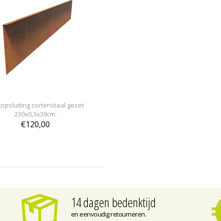
opsluiting cortenstaal gezet
230x0,3x39cm.
€120,00
14 dagen bedenktijd
en eenvoudig retourneren.