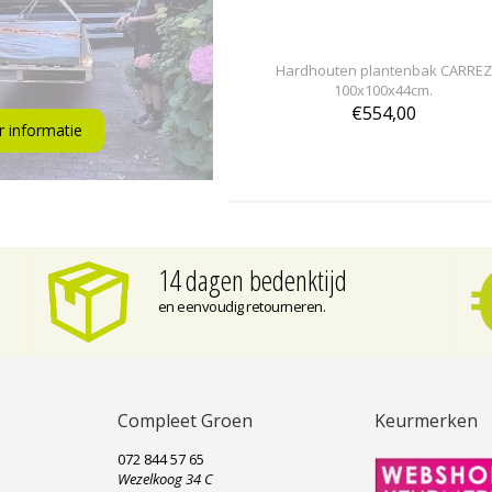
Hardhouten plantenbak CARREZ
100x100x44cm.
€554,00
 informatie
14 dagen bedenktijd
en eenvoudig retourneren.
Compleet Groen
Keurmerken
072 844 57 65
Wezelkoog 34 C