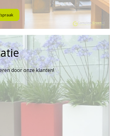
fspraak
atie
reren door onze klanten!