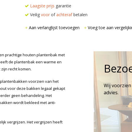
Laagste prijs
garantie
Veilig
voor
of
achteraf
betalen
Aan verlanglijst toevoegen
Voeg toe aan vergelijki
n prachtige houten plantenbak met
t heeft de plantenbak een warme en
Bezo
 zijn recht komen.
n plantenbakken voorzien van het
Wij voorzien
out voor deze bakken legaal gekapt
advies.
verder geen behandeling. Het
 bakken wordt bekleed met anti-
ijk vergrijzen. Het vergrijzen heeft