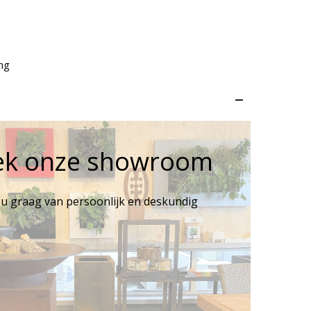
ng
–
ek onze showroom
 u graag van persoonlijk en deskundig