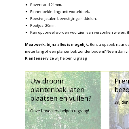
Bovenrand 21mm.
Binnenbekleding: anti worteldoek.
Roestvrijstalen bevestigingsmiddelen.
Pootjes: 20mm.
Kan optioneel worden voorzien van verzonken wielen. (le
Maatwerk, bijna alles is mogelijk:
Bent u opzoek naar ee
meter lang of een plantenbak zonder bodem? Neem dan vrij
Klantenservice
wij helpen u graag!
Uw droom
Pre
plantenbak laten
bezo
plaatsen en vullen?
Wij den
Onze hoveniers helpen u graag!