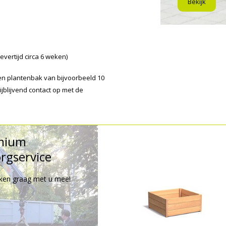
Bekijk
vertijd circa 6 weken)
n plantenbak van bijvoorbeeld 10
blijvend contact op met de
mium
rgservice
ken graag met u mee!