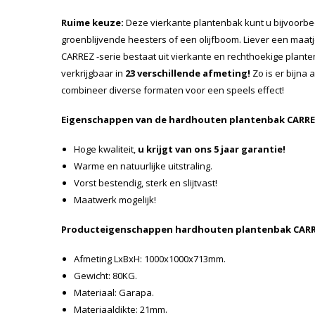
Ruime keuze:
Deze vierkante plantenbak kunt u bijvoorb
groenblijvende heesters of een olijfboom. Liever een maatje
CARREZ -serie bestaat uit vierkante en rechthoekige planten
verkrijgbaar in
23 verschillende afmeting!
Zo is er bijna a
combineer diverse formaten voor een speels effect!
Eigenschappen van de hardhouten plantenbak
CARRE
Hoge kwaliteit,
u krijgt van ons 5 jaar garantie!
Warme en natuurlijke uitstraling.
Vorst bestendig, sterk en slijtvast!
Maatwerk mogelijk!
Producteigenschappen hardhouten plantenbak CARR
Afmeting LxBxH: 1000x1000x713mm.
Gewicht: 80KG.
Materiaal: Garapa.
Materiaaldikte: 21mm.