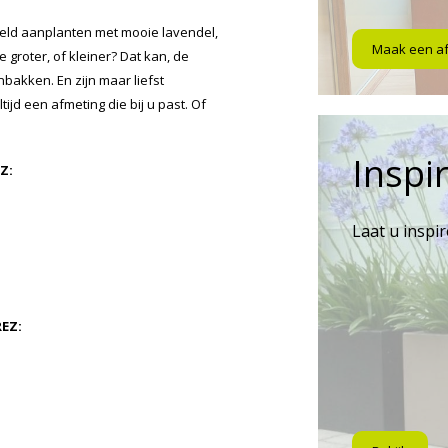
eeld aanplanten met mooie lavendel,
Maak een a
 groter, of kleiner? Dat kan, de
bakken. En zijn maar liefst
ltijd een afmeting die bij u past. Of
Inspir
Z:
Laat u inspi
EZ: