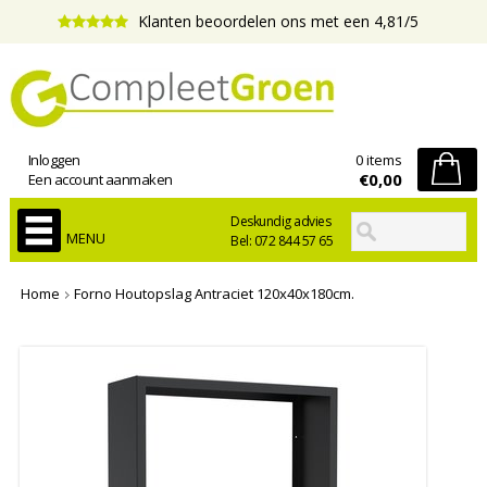
Klanten beoordelen ons met een 4,81/5
Inloggen
0 items
€0,00
Een account aanmaken
Deskundig advies
MENU
Bel: 072 844 57 65
Home
Forno Houtopslag Antraciet 120x40x180cm.