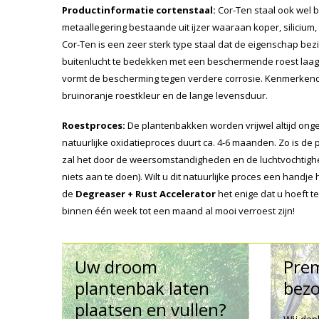
Productinformatie cortenstaal:
Cor-Ten staal ook wel b
metaallegering bestaande uit ijzer waaraan koper, silicium,
Cor-Ten is een zeer sterk type staal dat de eigenschap bezit
buitenlucht te bedekken met een beschermende roest laag. 
vormt de bescherming tegen verdere corrosie. Kenmerkend 
bruinoranje roestkleur en de lange levensduur.
Roestproces:
De plantenbakken worden vrijwel altijd onger
natuurlijke oxidatieproces duurt ca. 4-6 maanden. Zo is de
zal het door de weersomstandigheden en de luchtvochtighe
niets aan te doen). Wilt u dit natuurlijke proces een handj
de
Degreaser + Rust Accelerator
het enige dat u hoeft 
binnen één week tot een maand al mooi verroest zijn!
Uw droom
Pre
plantenbak laten
bezo
plaatsen en vullen?