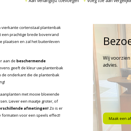
Aan verlanglijst toevoegen
Voeg toe aan vergelijki
 vierkante cortenstaal plantenbak
ft een prachtige brede bovenrand
Bezo
e plaatsen en zal het buitenleven
Wij voorzien
er aan de
beschermende
advies.
Tevens geeft de kleur uw plantenbak
an de onderkant die de plantenbak
ng!
 aanplanten met mooie bloeiende
sen. Liever een maatje groter, of
erschillende afmetingen!
Zo is er
se formaten voor een speels effect!
Maak een a