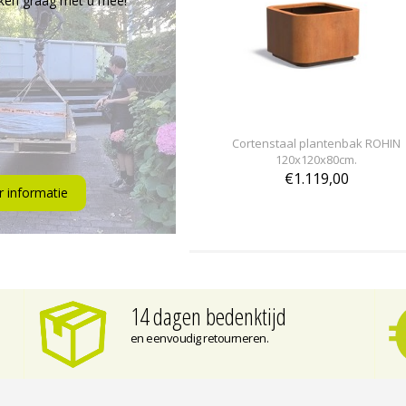
ken graag met u mee!
Cortenstaal plantenbak ROHIN
120x120x80cm.
€1.119,00
 informatie
14 dagen bedenktijd
en eenvoudig retourneren.