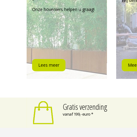
Wij den
Onze hoveniers helpen u graag!
Lees meer
Meer
Gratis verzending
vanaf 199,- euro *