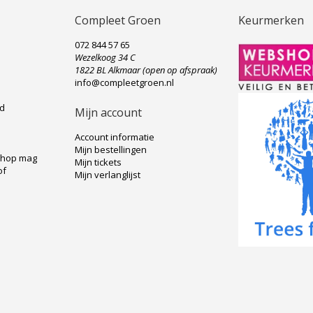
Compleet Groen
Keurmerken
072 844 57 65
Wezelkoog 34 C
e
1822 BL Alkmaar (open op afspraak)
info@compleetgroen.nl
ad
Mijn account
Account informatie
Mijn bestellingen
shop mag
Mijn tickets
of
Mijn verlanglijst