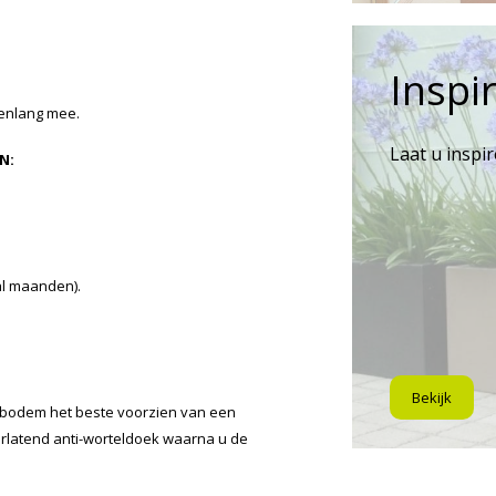
Inspir
renlang mee.
Laat u inspi
N:
al maanden).
Bekijk
 bodem het beste voorzien van een
orlatend anti-worteldoek waarna u de