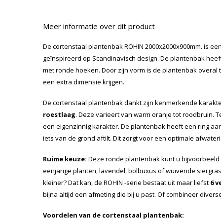
Meer informatie over dit product
De cortenstaal plantenbak ROHIN 2000x2000x900mm. is een
geïnspireerd op Scandinavisch design. De plantenbak hee
met ronde hoeken. Door zijn vorm is de plantenbak overal t
een extra dimensie krijgen.
De cortenstaal plantenbak dankt zijn kenmerkende karakt
roestlaag
. Deze varieert van warm oranje tot roodbruin. 
een eigenzinnig karakter. De plantenbak heeft een ring a
iets van de grond aftilt. Dit zorgt voor een optimale afwateri
Ruime keuze:
Deze ronde plantenbak kunt u bijvoorbeeld
eenjarige planten, lavendel, bolbuxus of wuivende siergras
kleiner? Dat kan, de ROHIN -serie bestaat uit maar liefst
6 v
bijna altijd een afmeting die bij u past. Of combineer diver
Voordelen van de cortenstaal plantenbak: