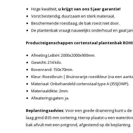
Hoge kwaliteit,
u krijgt van ons 5 jaar garantie!
Vorst bestendig, duurzaam en sterk materiaal.
Beschermende roestlaag, de bak roest niet door.
De plantenbak vraagt nauwelijks onderhoud en gaat ja
Producteigenschappen cortenstaal plantenbak ROHI
Afmeting LxBxH: 2000x2000x900mm.
Gewicht: 214 kilo.
Bovenrand: 150x70mm.
Kleur: Roestbruin | Bruinoranje roestkleur (na een aant
Materiaal: Onbehandeld cortenstaal type A (355JOWP).
Materiaaldikte: 2mm.
Afwateringsgaten: ja.
Beplantingsadvies:
Voor een goede drainering kunt u de
laag grind Ø35 mm sortering. Hierop plaatst u een waterdo
bak afvult met een potgrond, afgestemd op de beplanting.