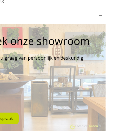
ng
–
ek onze showroom
 u graag van persoonlijk en deskundig
fspraak