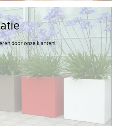
atie
reren door onze klanten!