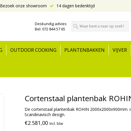
Bezoek onze showroom
14 dagen bedenktijd
Deskundig advies
Bel: 072 844 57 65
G
OUTDOOR COOKING
PLANTENBAKKEN
VIJVER
Cortenstaal plantenbak ROH
De cortenstaal plantenbak ROHIN 2000x2000x900mm. is 
Scandinavisch design.
€2.581,00
Incl. btw