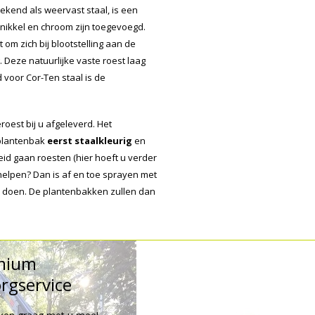
ekend als weervast staal, is een
 nikkel en chroom zijn toegevoegd.
 om zich bij blootstelling aan de
Deze natuurlijke vaste roest laag
voor Cor-Ten staal is de
oest bij u afgeleverd. Het
 plantenbak
eerst staalkleurig
en
id gaan roesten (hier hoeft u verder
e helpen? Dan is af en toe sprayen met
te doen. De plantenbakken zullen dan
mium
rgservice