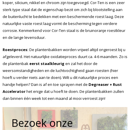
koper, silicium, nikkel en chroom zijn toegevoegd. Cor-Ten is een zeer
sterk type staal dat de eigenschap bezit om zich bij blootstelling aan
de buitenlucht te bedekken met een beschermende roest laag. Deze
natuurlijke vaste roest laag vormt de bescherming tegen verdere
corrosie. Kenmerkend voor Cor-Ten staal is de bruinoranje roestkleur
en de lange levensduur.
Roestproces:
De plantenbakken worden vrijwel altijd ongeroest bij u
afgeleverd. Het natuurlijke oxidatieproces duurt ca. 4-6 maanden. Zo is
de plantenbak
eerst staalkleurig
en zal het door de
weersomstandigheden en de luchtvochtigheid gaan roesten (hier
hoeft u verder niets aan te doen). Wilt u dit natuurlijke proces een
handje helpen? Dan is af en toe sprayen met de
Degreaser + Rust
Accelerator
het enige dat u hoeft te doen. De plantenbakken zullen
dan binnen één week tot een maand al mooi verroest zijn!
Bezoek onze