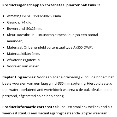
Producteigenschappen cortenstaal plantenbak CARREZ:
Afmeting LxBxH: 1500x500x600mm.
Gewicht: 74 kilo.
Bovenrand: 50x25mm.
Kleur: Roestbruin | Bruinoranje roestkleur (na een aantal
maanden).
Materiaal: Onbehandeld cortenstaal type A (355JOWP).
Materiaaldikte: 2mm.
Afwateringsgaten: ja.
Voorzien van wielen.
Beplantingsadvies:
Voor een goede drainering kunt u de bodem het
beste voorzien van een laag grind Ø35 mm sortering. Hierop plaatst u
een waterdoorlatend anti-worteldoek waarna u de bak afvult met een
potgrond, afgestemd op de beplanting.
Productinformatie cortenstaal:
Cor-Ten staal ook wel bekend als
weervast staal, is een metaallegering bestaande uit ijzer waaraan