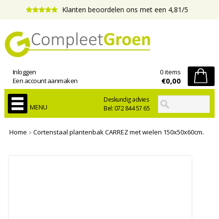
Klanten beoordelen ons met een 4,81/5
Inloggen
0 items
€0,00
Een account aanmaken
Deskundig advies
MENU
Bel: 072 844 57 65
Home
Cortenstaal plantenbak CARREZ met wielen 150x50x60cm.