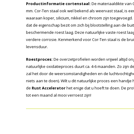
Productinformatie cortenstaal:
De materiaaldikte van C
mm. Cor-Ten staal ook wel bekend als weervast staal, is ee
waaraan koper, silicium, nikkel en chroom zijn toegevoegd. 
dat de eigenschap bezit om zich bij blootstelling aan de b
beschermende roest laag. Deze natuurlijke vaste roest la
verdere corrosie. Kenmerkend voor Cor-Ten staal is de bru
levensduur.
Roestproces:
De overzetprofielen worden vrijwel altijd ong
natuurlijke oxidatieproces duurt ca. 4-6 maanden. Zo zijn d
zal het door de weersomstandigheden en de luchtvochtighe
niets aan te doen). Wilt u dit natuurlijke proces een handj
de
Rust Accelerator
het enige dat u hoeft te doen. De pr
tot een maand al mooi verroest zijn!