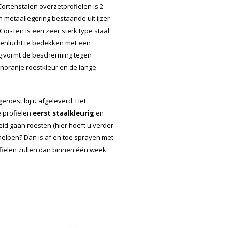
ortenstalen overzetprofielen is 2
n metaallegering bestaande uit ijzer
Cor-Ten is een zeer sterk type staal
uitenlucht te bedekken met een
ag vormt de bescherming tegen
inoranje roestkleur en de lange
eroest bij u afgeleverd. Het
e profielen
eerst staalkleurig
en
id gaan roesten (hier hoeft u verder
e helpen? Dan is af en toe sprayen met
ofielen zullen dan binnen één week