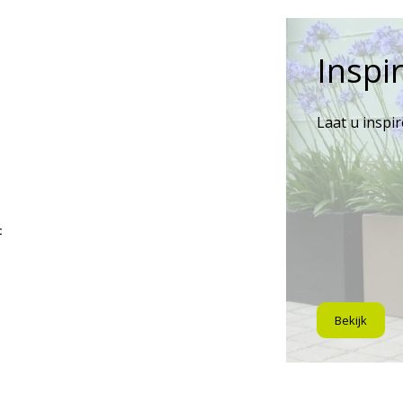
Inspir
Laat u inspi
:
Bekijk