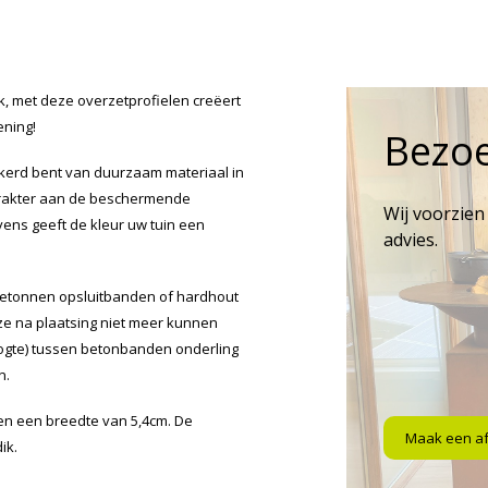
k, met deze overzetprofielen creëert
ening!
Bezo
kerd bent van duurzaam materiaal in
arakter aan de beschermende
Wij voorzien
vens geeft de kleur uw tuin een
advies.
betonnen opsluitbanden of hardhout
ze na plaatsing niet meer kunnen
ogte) tussen betonbanden onderling
n.
en een breedte van 5,4cm. De
Maak een a
ik.