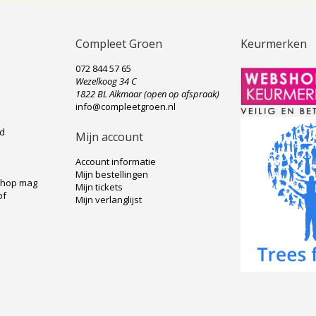
Compleet Groen
Keurmerken
072 844 57 65
Wezelkoog 34 C
e
1822 BL Alkmaar (open op afspraak)
info@compleetgroen.nl
ad
Mijn account
Account informatie
Mijn bestellingen
shop mag
Mijn tickets
of
Mijn verlanglijst