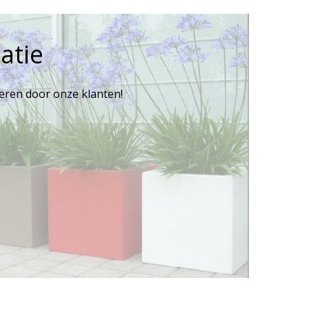
atie
reren door onze klanten!