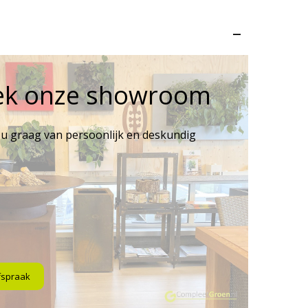
–
ek onze showroom
 u graag van persoonlijk en deskundig
fspraak