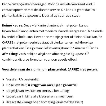
kan 5-7 (werk)weken bedragen. Voor de actuele voorraad kunt u
contact opnemen met de klantenservice. De kans is groot dat uw
plantenbak in de gewenste kleur al op voorraad staat.
Ruime keuze:
Deze vierkante plantenbak met poten kunt u
bijvoorbeeld aanplanten met mooie wuivende siergrassen, bloeiende
lavendel of bolbuxus. Liever een maatje groter of kleiner? Dat kan, de
CARREZ met poten-serie bestaat uit vierkantenen rechthoekige
plantenbakken. En zijn maar liefst verkrijgbaar in
14 verschillende
afmeting!
Zo is er bijna altijd een afmeting die bij u past. Of
combineer diverse formaten voor een speels effect!
Voordelen van de aluminium plantenbak CARREZ met poten:
Vorst en UV bestendig.
Hoge kwaliteit,
u krijgt van ons 5 jaar garantie!
Degelijk van kwaliteit en corrosie bestendig.
Leverbaar in bijna alle kleuren en afmetingen!
Krasvaste 2-laags poeder coating (qualicoat klasse 2)!