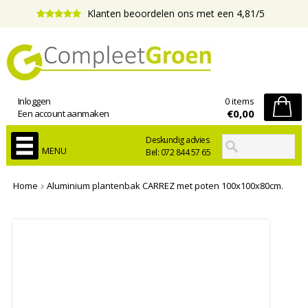
Klanten beoordelen ons met een 4,81/5
Inloggen
0 items
€0,00
Een account aanmaken
Deskundig advies
MENU
Bel: 072 844 57 65
Home
Aluminium plantenbak CARREZ met poten 100x100x80cm.