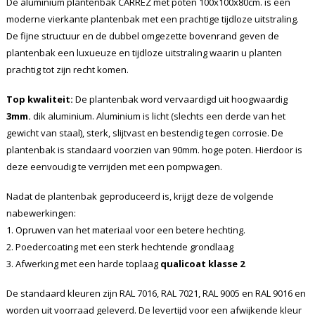
De aluminium plantenbak CARREZ met poten 100x100x80cm. is een
moderne vierkante plantenbak met een prachtige tijdloze uitstraling.
De fijne structuur en de dubbel omgezette bovenrand geven de
plantenbak een luxueuze en tijdloze uitstraling waarin u planten
prachtig tot zijn recht komen.
Top kwaliteit:
De plantenbak word vervaardigd uit hoogwaardig
3mm.
dik aluminium. Aluminium is licht (slechts een derde van het
gewicht van staal), sterk, slijtvast en bestendig tegen corrosie. De
plantenbak is standaard voorzien van 90mm. hoge poten. Hierdoor is
deze eenvoudig te verrijden met een pompwagen.
Nadat de plantenbak geproduceerd is, krijgt deze de volgende
nabewerkingen:
1. Opruwen van het materiaal voor een betere hechting.
2. Poedercoating met een sterk hechtende grondlaag
3. Afwerking met een harde toplaag
qualicoat klasse 2
De standaard kleuren zijn RAL 7016, RAL 7021, RAL 9005 en RAL 9016 en
worden uit voorraad geleverd. De levertijd voor een afwijkende kleur