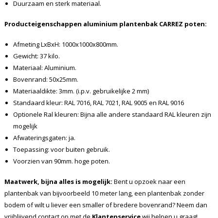
Duurzaam en sterk materiaal.
Producteigenschappen aluminium plantenbak CARREZ poten:
Afmeting LxBxH: 1000x1000x800mm.
Gewicht: 37 kilo.
Materiaal: Aluminium.
Bovenrand: 50x25mm.
Materiaaldikte: 3mm. (i.p.v. gebruikelijke 2 mm)
Standaard kleur: RAL 7016, RAL 7021, RAL 9005 en RAL 9016
Optionele Ral kleuren: Bijna alle andere standaard RAL kleuren zijn
mogelijk
Afwateringsgaten: ja.
Toepassing: voor buiten gebruik.
Voorzien van 90mm. hoge poten.
Maatwerk, bijna alles is mogelijk:
Bent u opzoek naar een
plantenbak van bijvoorbeeld 10 meter lang, een plantenbak zonder
bodem of wilt u liever een smaller of bredere bovenrand? Neem dan
vrijblijvend contact op met de
Klantenservice
wij helpen u graag!