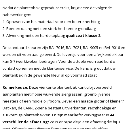
Nadat de plantenbak geproduceerd is, krijgt deze de volgende
nabewerkingen:
1. Opruwen van het materiaal voor een betere hechting.
2. Poedercoating met een sterk hechtende grondlaag
3. Afwerking met een harde toplaag
qualicoat klasse 2
De standaard kleuren zijn RAL 7016, RAL 7021, RAL 9005 en RAL 9016 en
worden uit voorraad geleverd. De levertijd voor een afwijkende kleur
kan 5-7 (werk)weken bedragen. Voor de actuele voorraad kunt u
contact opnemen met de klantenservice. De kans is groot dat uw
plantenbak in de gewenste kleur al op voorraad staat.
Ruime keuze:
Deze vierkante plantenbak kunt u bijvoorbeeld
aanplanten met mooie wuivende siergrassen, groenblijvende
heesters of een mooie olijfboom. Liever een maatje groter of kleiner?
Dat kan, de CARREZ-serie bestaat uit vierkanten, rechthoekige en
zuilvormige plantenbakken. En zijn maar liefst verkrijgbaar in
44
verschillende afmeting!
Zo is er bijna altijd een afmeting die bij u
past. Of combineer diverse formaten voor een speels effect!