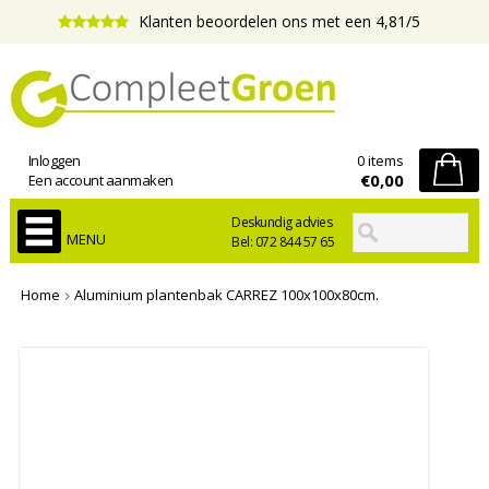
Klanten beoordelen ons met een 4,81/5
Inloggen
0 items
€0,00
Een account aanmaken
Deskundig advies
MENU
Bel: 072 844 57 65
Home
Aluminium plantenbak CARREZ 100x100x80cm.