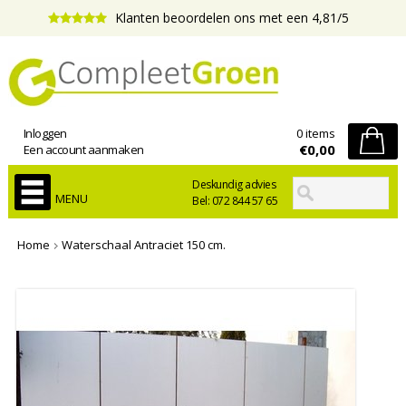
Klanten beoordelen ons met een 4,81/5
Inloggen
0 items
€0,00
Een account aanmaken
Deskundig advies
MENU
Bel: 072 844 57 65
Home
Waterschaal Antraciet 150 cm.