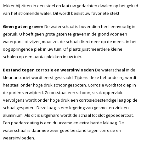
lekker bij zitten in een stoel en laat uw gedachten dwalen op het geluid
van het stromende water. Dit wordt beslist uw favoriete stek!
Geen gaten graven
De waterschaal is bovendien heel eenvoudig in
gebruik. U hoeft geen grote gaten te graven in de grond voor een
waterpartij of vijver, maar zet de schaal direct neer op de meest in het
oog springende plek in uw tuin. Of plaats juist meerdere kleine
schalen op een aantal plekken in uw tuin.
Bestand tegen corrosie en weersinvloeden
De waterschaal in de
kleur antraciet wordt eerst gestraald. Tijdens deze behandeling wordt
het staal onder hoge druk schoongespoten. Corrosie wordt tot diep in
de poriën verwijderd. Zo ontstaat een schoon, strak oppervlak.
Vervolgens wordt onder hoge druk een corrosiebestendige laag op de
schaal gespoten. Deze laag is een legering van gesmolten zink en
aluminium. Als dit is uitgehard wordt de schaal tot slot gepoedercoat.
Een poedercoating is een duurzame en extra harde laklaag. De
waterschaal is daarmee zeer goed bestand tegen corrosie en
weersinvloeden.