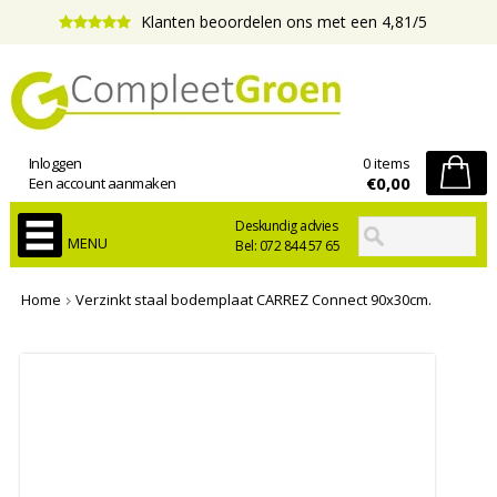
Klanten beoordelen ons met een 4,81/5
Inloggen
0 items
€0,00
Een account aanmaken
Deskundig advies
MENU
Bel: 072 844 57 65
Home
Verzinkt staal bodemplaat CARREZ Connect 90x30cm.