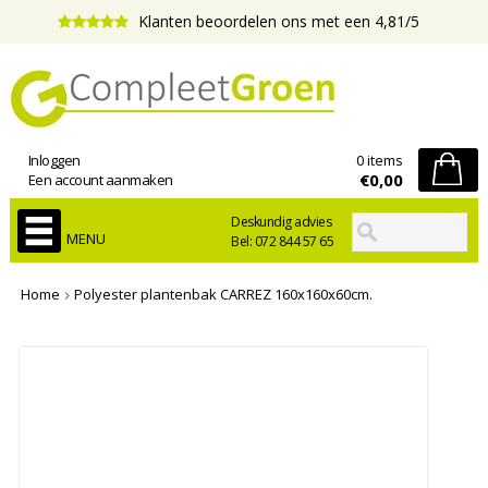
Klanten beoordelen ons met een 4,81/5
Inloggen
0 items
€0,00
Een account aanmaken
Deskundig advies
MENU
Bel: 072 844 57 65
Home
Polyester plantenbak CARREZ 160x160x60cm.