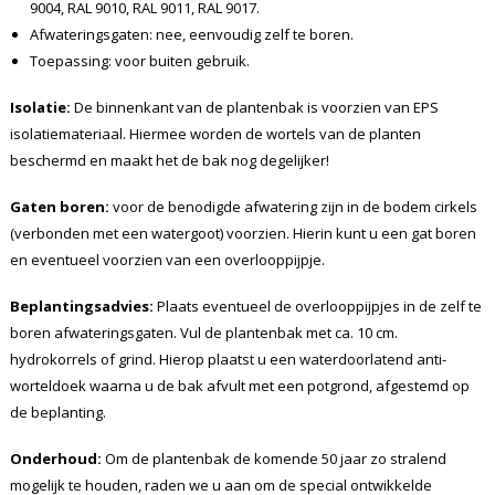
9004, RAL 9010, RAL 9011, RAL 9017.
Afwateringsgaten: nee, eenvoudig zelf te boren.
Toepassing: voor buiten gebruik.
Isolatie:
De binnenkant van de plantenbak is voorzien van EPS
isolatiemateriaal. Hiermee worden de wortels van de planten
beschermd en maakt het de bak nog degelijker!
Gaten boren:
voor de benodigde afwatering zijn in de bodem cirkels
(verbonden met een watergoot) voorzien. Hierin kunt u een gat boren
en eventueel voorzien van een overlooppijpje.
Beplantingsadvies:
Plaats eventueel de overlooppijpjes in de zelf te
boren afwateringsgaten. Vul de plantenbak met ca. 10 cm.
hydrokorrels of grind. Hierop plaatst u een waterdoorlatend anti-
worteldoek waarna u de bak afvult met een potgrond, afgestemd op
de beplanting.
Onderhoud:
Om de plantenbak de komende 50 jaar zo stralend
mogelijk te houden, raden we u aan om de special ontwikkelde