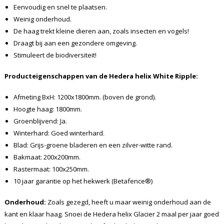
Eenvoudig en snel te plaatsen.
Weinig onderhoud.
De haag trekt kleine dieren aan, zoals insecten en vogels!
Draagt bij aan een gezondere omgeving.
Stimuleert de biodiversiteit!
Producteigenschappen van de Hedera
helix White Ripple
:
Afmeting BxH: 1200x1800mm. (boven de grond).
Hoogte haag: 1800mm.
Groenblijvend: Ja.
Winterhard: Goed winterhard.
Blad: Grijs-groene bladeren en een zilver-witte rand.
Bakmaat: 200x200mm.
Rastermaat: 100x250mm.
10 jaar garantie op het hekwerk (Betafence®)
Onderhoud:
Zoals gezegd, heeft u maar weinig onderhoud aan de
kant en klaar haag. Snoei de Hedera helix Glacier 2 maal per jaar goed