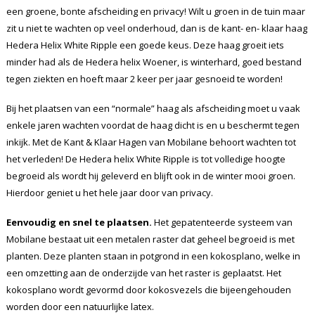
een groene, bonte afscheiding en privacy! Wilt u groen in de tuin maar
zit u niet te wachten op veel onderhoud, dan is de kant- en- klaar haag
Hedera Helix White Ripple een goede keus. Deze haag groeit iets
minder had als de Hedera helix Woener, is winterhard, goed bestand
tegen ziekten en hoeft maar 2 keer per jaar gesnoeid te worden!
Bij het plaatsen van een “normale” haag als afscheiding moet u vaak
enkele jaren wachten voordat de haag dicht is en u beschermt tegen
inkijk. Met de Kant & Klaar Hagen van Mobilane behoort wachten tot
het verleden! De Hedera helix White Ripple is
tot volledige hoogte
begroeid als wordt hij geleverd en blijft ook in de winter mooi groen.
Hierdoor geniet u het hele jaar door van privacy.
Eenvoudig en snel te plaatsen.
Het gepatenteerde systeem van
Mobilane bestaat uit een metalen raster dat geheel begroeid is met
planten. Deze planten staan in potgrond in een kokosplano, welke in
een omzetting aan de onderzijde van het raster is geplaatst. Het
kokosplano wordt gevormd door kokosvezels die bijeengehouden
worden door een natuurlijke latex.