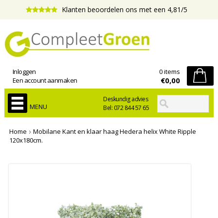
Klanten beoordelen ons met een 4,81/5
Inloggen
0 items
€0,00
Een account aanmaken
Deskundig advies
MENU
Bel: 072 844 57 65
Home
Mobilane Kant en klaar haag Hedera helix White Ripple
120x180cm.