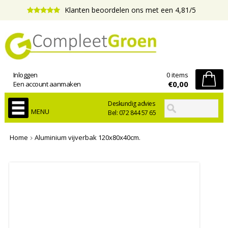
Klanten beoordelen ons met een 4,81/5
Inloggen
0 items
€0,00
Een account aanmaken
Deskundig advies
MENU
Bel: 072 844 57 65
Home
Aluminium vijverbak 120x80x40cm.